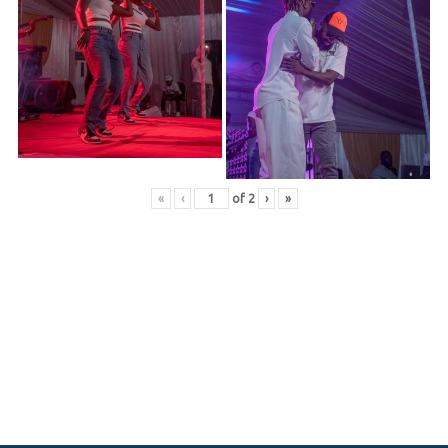
«
‹
of
2
›
»